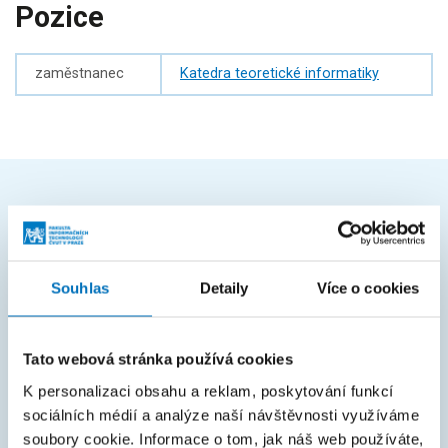
Pozice
zaměstnanec
Katedra teoretické informatiky
ČASTO HLEDÁTE
Harmonogram akademického roku
Souhlas
Detaily
Více o cookies
Studijní oddělení
Průvodce studiem
Tato webová stránka používá cookies
Rozcestník systémů
K personalizaci obsahu a reklam, poskytování funkcí
KOS
sociálních médií a analýze naší návštěvnosti využíváme
soubory cookie. Informace o tom, jak náš web používáte,