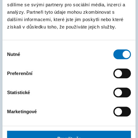
Courses
sdílíme se svými partnery pro sociální média, inzerci a
Intranet
analýzy. Partneři tyto údaje mohou zkombinovat s
dalšími informacemi, které jste jim poskytli nebo které
získali v důsledku toho, že používáte jejich služby.
MAPA STRÁNEK
Úvod
Výběr
Uchazeči
Nutné
souhlasu
Studium
Preferenční
Věda a výzkum
Spolupráce
Statistické
O fakultě
Život na FIT
Marketingové
FAKTURAČNÍ ÚDAJE