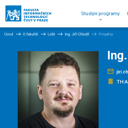
Studijní programy
Úvod
O fakultě
Lidé
Ing. Jiří Chludil
Projekty
Ing.
jiri.
TH:A