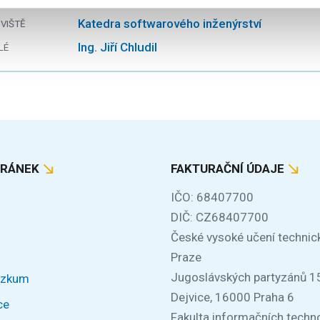
Katedra softwarového inženýrství
VIŠTĚ
Ing. Jiří Chludil
LÉ
TRÁNEK
FAKTURAČNÍ ÚDAJE
IČO: 68407700
DIČ: CZ68407700
České vysoké učení technic
Praze
Jugoslávských partyzánů 1
ýzkum
Dejvice, 16000 Praha 6
ce
Fakulta informačních techno