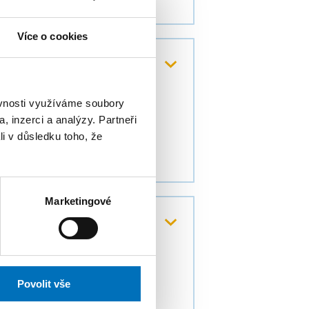
Více o cookies
áci
ěvnosti využíváme soubory
, inzerci a analýzy. Partneři
li v důsledku toho, že
Marketingové
ckého vědomí a její
ity a kyberprostoru)
 experimentálního vývoje
Povolit vše
22 (NAKI II)