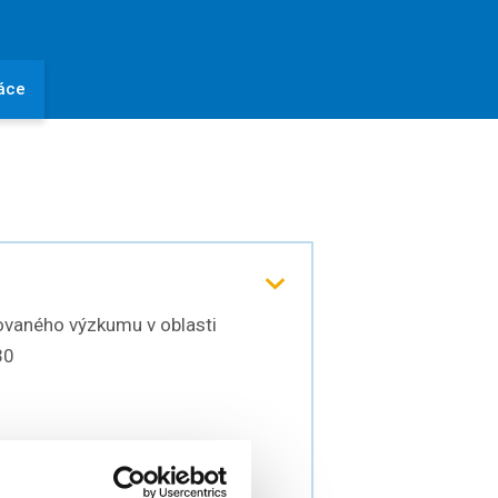
áce
ovaného výzkumu v oblasti
30