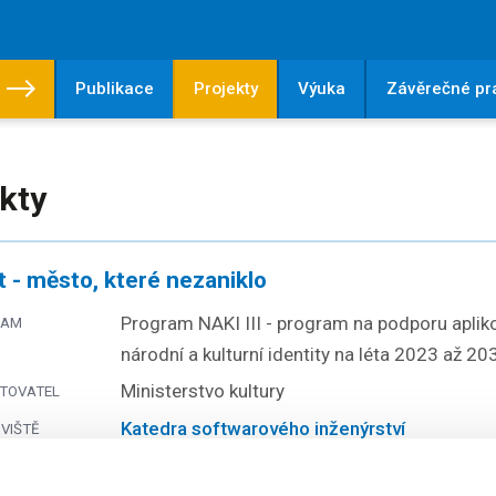
Publikace
Projekty
Výuka
Závěrečné pr
kty
 - město, které nezaniklo
Program NAKI III - program na podporu aplik
RAM
národní a kulturní identity na léta 2023 až 20
Ministerstvo kultury
TOVATEL
Katedra softwarového inženýrství
VIŠTĚ
Oddělení pro vědu a výzkum