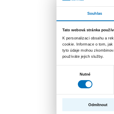
ŘEŠITE
Souhlas
Síťo
Tato webová stránka použív
PROG
K personalizaci obsahu a re
POSKY
cookie. Informace o tom, jak
tyto údaje mohou zkombinovat
PRACO
používáte jejich služby.
ŘEŠITE
Výběr
Nutné
souhlasu
Věnn
podp
PROG
Odmítnout
POSKY