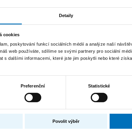
Ing. Radek Richtr, Ph.D.
LÉ
Detaily
vé vizualizační prostředí pro vzdálenou spolupr
á cookies
CESNET - Fond rozvoje
RAM
klam, poskytování funkcí sociálních médií a analýze naší návšt
Jiný tuzemský poskytovatel
TOVATEL
 náš web používáte, sdílíme se svými partnery pro sociální média
Katedra softwarového inženýrství
 s dalšími informacemi, které jste jim poskytli nebo které získa
VIŠTĚ
Ing. Jiří Chludil
LÉ
Preferenční
Statistické
á města českých královen (Živá součást histori
ora nástroji historické geografie, virtuální real
Program na podporu aplikovaného výzkumu a
RAM
Povolit výběr
národní a kulturní identity na léta 2016 až 20
Ministerstvo kultury
TOVATEL