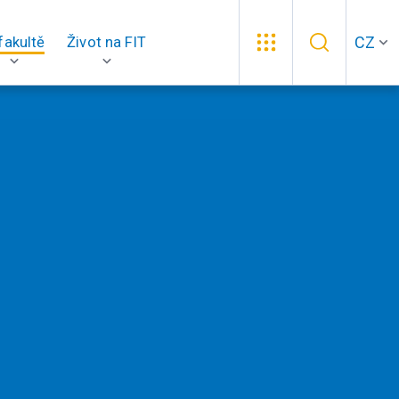
CZ
fakultě
Život na FIT