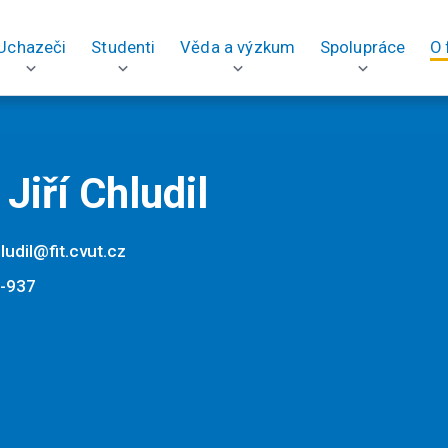
Uchazeči
Studenti
Věda a výzkum
Spolupráce
O 
 Jiří Chludil
chludil@fit.cvut.cz
-937