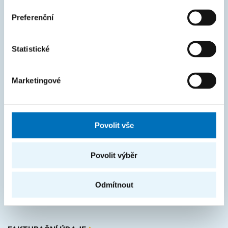
KOS
Preferenční
Courses
Intranet
Statistické
MAPA STRÁNEK
Marketingové
Úvod
Uchazeči
Povolit vše
Studium
Věda a výzkum
Povolit výběr
Spolupráce
O fakultě
Odmítnout
Život na FIT