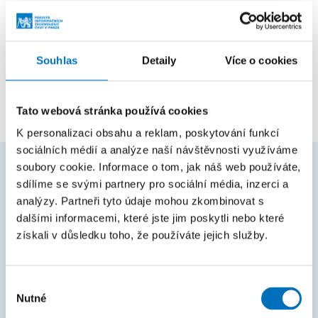
Pozice
Souhlas
Detaily
Více o cookies
zaměstnanec
Katedra teoretické informatiky
Tato webová stránka používá cookies
K personalizaci obsahu a reklam, poskytování funkcí
sociálních médií a analýze naší návštěvnosti využíváme
soubory cookie. Informace o tom, jak náš web používáte,
sdílíme se svými partnery pro sociální média, inzerci a
ČASTO HLEDÁTE
analýzy. Partneři tyto údaje mohou zkombinovat s
Harmonogram akademického roku
dalšími informacemi, které jste jim poskytli nebo které
získali v důsledku toho, že používáte jejich služby.
Studijní oddělení
Průvodce studiem
Výběr
Rozcestník systémů
Nutné
souhlasu