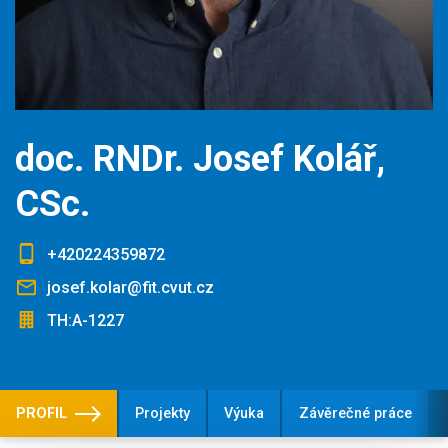
doc. RNDr. Josef Kolář,
CSc.
+420224359872
josef.kolar@fit.cvut.cz
TH:A-1227
PROFIL
Projekty
Výuka
Závěrečné práce