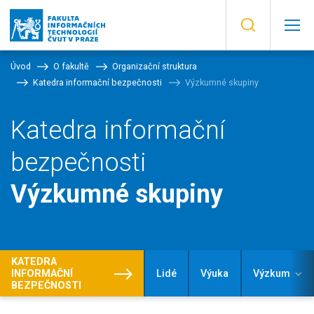
Úvod
O fakultě
Organizační struktura
Katedra informační bezpečnosti
Výzkumné skupiny
Katedra informační
bezpečnosti
Výzkumné skupiny
KATEDRA
INFORMAČNÍ
Lidé
Výuka
Výzkum
BEZPEČNOSTI