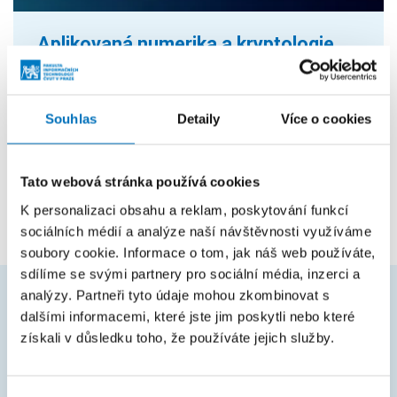
Aplikovaná numerika a kryptologie
(ANC)
Zaměřujeme se na aplikovanou kryptologii,
Souhlas
Detaily
Více o cookies
bezpečné kryptosystémy a alternativní aritmetiky.
Naším cílem je mimo jiné tvorba efektivních
algoritmů pro kryptografické systémy nebo...
Tato webová stránka používá cookies
K personalizaci obsahu a reklam, poskytování funkcí
sociálních médií a analýze naší návštěvnosti využíváme
soubory cookie. Informace o tom, jak náš web používáte,
sdílíme se svými partnery pro sociální média, inzerci a
analýzy. Partneři tyto údaje mohou zkombinovat s
dalšími informacemi, které jste jim poskytli nebo které
ČASTO HLEDÁTE
získali v důsledku toho, že používáte jejich služby.
Harmonogram akademického roku
Studijní oddělení