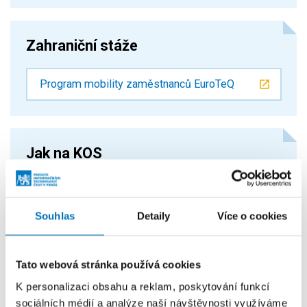
Zahraniční stáže
Program mobility zaměstnanců EuroTeQ
Jak na KOS
Přidání studenta na předmět katedrou
(návod pro referenta katedry STRSK)
Souhlas
Detaily
Více o cookies
Scénář přípravy nového předmětu
Tato webová stránka používá cookies
Příprava nabídky předmětů katedrou
K personalizaci obsahu a reklam, poskytování funkcí
sociálních médií a analýze naší návštěvnosti využíváme
Vyhodnocení předběžných zápisů