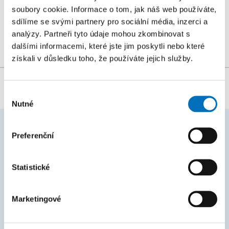
soubory cookie. Informace o tom, jak náš web používáte,
katedrou
sdílíme se svými partnery pro sociální média, inzerci a
analýzy. Partneři tyto údaje mohou zkombinovat s
dalšími informacemi, které jste jim poskytli nebo které
získali v důsledku toho, že používáte jejich služby.
Za obsah stránky zodpovídá:
Ing. Jan Ladin
Výběr
Nutné
souhlasu
Preferenční
ČASTO HLEDÁTE
Harmonogram akademického roku
Statistické
Studijní oddělení
Marketingové
Průvodce studiem
Rozcestník systémů