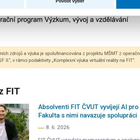
Povolit výběr
tních zdrojů a výuka je spolufinancována z projektu MŠMT z operač
I.“, v rámci podaktivity „Komplexní výuka virtuální reality na FIT“.
z FIT
Absolventi FIT ČVUT vyvíjejí AI p
Fakulta s nimi navazuje spolupráci
8. 6. 2026