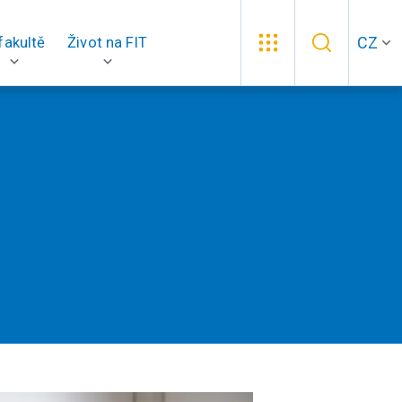
CZ
fakultě
Život na FIT