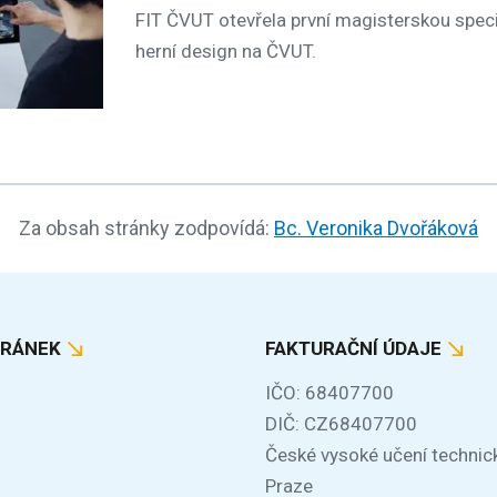
FIT ČVUT otevřela první magisterskou spec
herní design na ČVUT.
Za obsah stránky zodpovídá:
Bc. Veronika Dvořáková
TRÁNEK
FAKTURAČNÍ ÚDAJE
IČO: 68407700
DIČ: CZ68407700
České vysoké učení technic
Praze