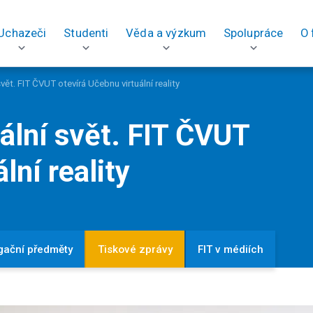
Uchazeči
Studenti
Věda a výzkum
Spolupráce
O 
 svět. FIT ČVUT otevírá Učebnu virtuální reality
uální svět. FIT ČVUT
lní reality
gační předměty
Tiskové zprávy
FIT v médiích