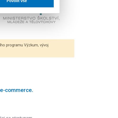
Povolit vše
ního programu Výzkum, vývoj
ro e-commerce.