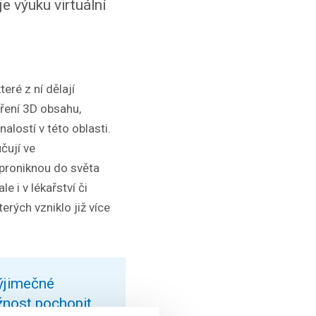
e výuku virtuální
eré z ní dělají
oření 3D obsahu,
alostí v této oblasti.
učují ve
 proniknou do světa
le i v lékařství či
erých vzniklo již více
výjimečné
žnost pochopit