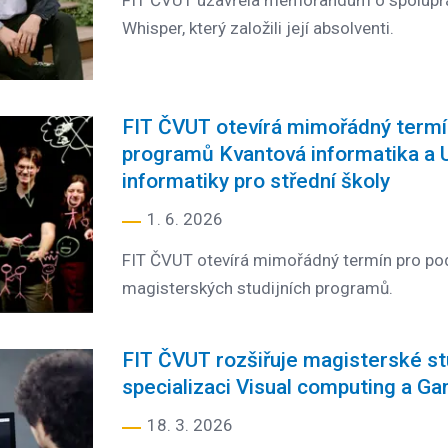
FIT ČVUT uzavřela memorandum o spoluprá
Whisper, který založili její absolventi.
FIT ČVUT otevírá mimořádný termín
programů Kvantová informatika a U
informatiky pro střední školy
1. 6. 2026
FIT ČVUT otevírá mimořádný termín pro pod
magisterských studijních programů.
FIT ČVUT rozšiřuje magisterské s
specializaci Visual computing a G
18. 3. 2026