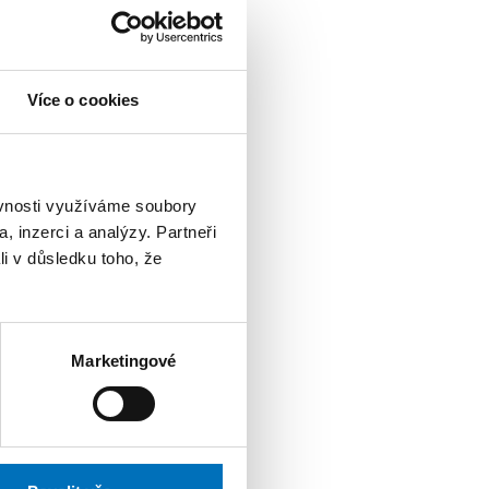
lán, vedoucí
řipojeno až 25
světě
uální reality
Více o cookies
cházejí. Tak se
SA či Japonska.“
ěvnosti využíváme soubory
, inzerci a analýzy. Partneři
li v důsledku toho, že
tuální reality týkají.
zabývá cestou časem
Marketingové