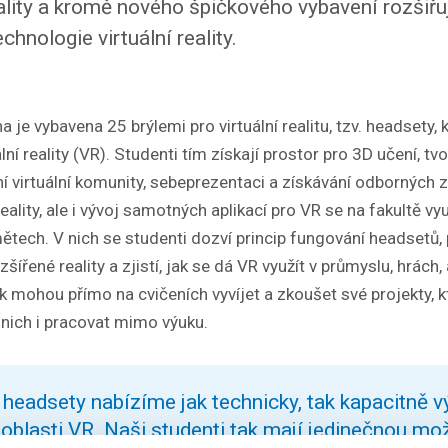
ality a kromě nového špičkového vybavení rozšiřuj
chnologie virtuální reality.
e vybavena 25 brýlemi pro virtuální realitu, tzv. headsety, kt
ní reality (VR). Studenti tím získají prostor pro 3D učení, tv
 virtuální komunity, sebeprezentaci a získávání odborných zn
reality, ale i vývoj samotných aplikací pro VR se na fakultě vy
tech. V nich se studenti dozví princip fungování headsetů,
šířené reality a zjistí, jak se dá VR využít v průmyslu, hrách, a
k mohou přímo na cvičeních vyvíjet a zkoušet své projekty, kt
 nich i pracovat mimo výuku.
 headsety nabízíme jak technicky, tak kapacitně 
oblasti VR. Naši studenti tak mají jedinečnou mo