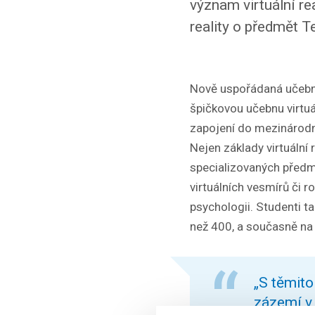
význam virtuální re
reality o předmět Te
Nově uspořádaná učebna j
špičkovou učebnu virtuál
zapojení do mezinárodní
Nejen základy virtuální 
specializovaných předmě
virtuálních vesmírů či roz
psychologii. Studenti ta
než 400, a současně na
„S těmito
zázemí v 