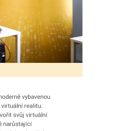
 moderně vybavenou
virtuální realitu.
řit svůj virtuální
ě narůstající