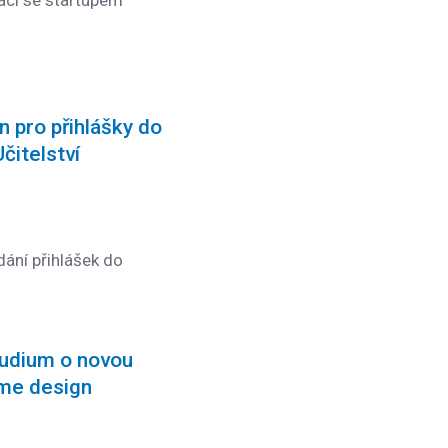
ci se startupem
 pro přihlášky do
čitelství
ání přihlášek do
tudium o novou
ame design