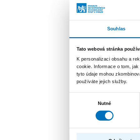
principy 
učebny, a
studentů 
a vzájemně
Souhlas
mimo faku
stává, že
Tato webová stránka použív
K personalizaci obsahu a re
cookie. Informace o tom, jak
tyto údaje mohou zkombinovat
Učebna bude sloužit také
používáte jejich služby.
Některé z nich vznikají
a prostorem do histori
Výběr
Nutné
souhlasu