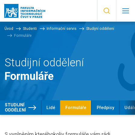
Úvod
Studenti
Informační servis
Studijní oddělení
Formuláře
Studijní oddělení
Formuláře
STUDIJNÍ
Lidé
Formuláře
Předpisy
Událo
ODDĚLENÍ
S vyplněním kteréhokoliv formuláře vám rádi