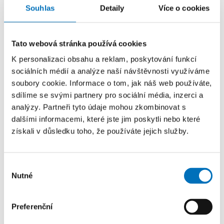
předmětů
Souhlas
Detaily
Více o cookies
Žádost o uznání předmětů v rámci programu
Erasmus
Tato webová stránka používá cookies
K personalizaci obsahu a reklam, poskytování funkcí
Doklad o uznání studia v zahraničí
sociálních médií a analýze naší návštěvnosti využíváme
soubory cookie. Informace o tom, jak náš web používáte,
sdílíme se svými partnery pro sociální média, inzerci a
Závěrečná práce a SZZ
analýzy. Partneři tyto údaje mohou zkombinovat s
dalšími informacemi, které jste jim poskytli nebo které
získali v důsledku toho, že používáte jejich služby.
Žádost o náhradní termín odevzdání
bakalářské/diplomové práce
(PDF, 99,24 KB)
Výběr
Žádost o odklad zpřístupnění
Nutné
souhlasu
bakalářské/diplomové práce
(PDF, 112,86 KB)
Preferenční
Udělení zápočtu od externího vedoucího
závěrečné práce pro předměty BI(E)-BPR,