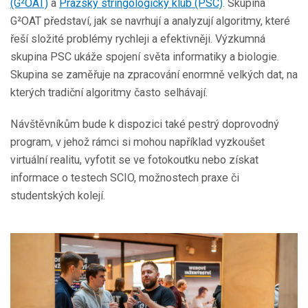
(G²OAT)
a
Pražský stringologický klub (PSC)
. Skupina
G²OAT představí, jak se navrhují a analyzují algoritmy, které
řeší složité problémy rychleji a efektivněji. Výzkumná
skupina PSC ukáže spojení světa informatiky a biologie.
Skupina se zaměřuje na zpracování enormně velkých dat, na
kterých tradiční algoritmy často selhávají.
Návštěvníkům bude k dispozici také pestrý doprovodný
program, v jehož rámci si mohou například vyzkoušet
virtuální realitu, vyfotit se ve fotokoutku nebo získat
informace o testech SCIO, možnostech praxe či
studentských kolejí.