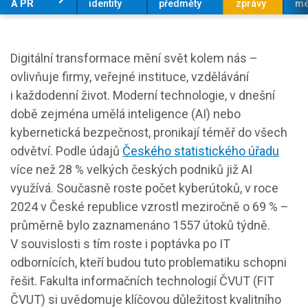
A PR
identity
předměty
zprávy
mé
Digitální transformace mění svět kolem nás –
ovlivňuje firmy, veřejné instituce, vzdělávání
i každodenní život. Moderní technologie, v dnešní
době zejména umělá inteligence (AI) nebo
kybernetická bezpečnost, pronikají téměř do všech
odvětví. Podle údajů
Českého statistického úřadu
více než 28 % velkých českých podniků již AI
využívá. Současně roste počet kyberútoků, v roce
2024 v České republice vzrostl meziročně o 69 % –
průměrně bylo zaznamenáno 1557 útoků týdně.
V souvislosti s tím roste i poptávka po IT
odbornících, kteří budou tuto problematiku schopni
řešit. Fakulta informačních technologií ČVUT (FIT
ČVUT) si uvědomuje klíčovou důležitost kvalitního