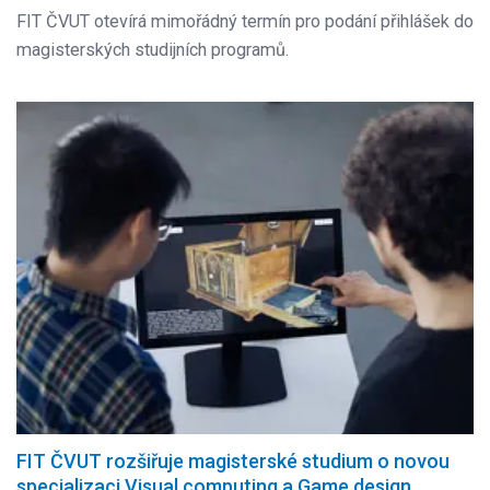
FIT ČVUT otevírá mimořádný termín pro podání přihlášek do
magisterských studijních programů.
FIT ČVUT rozšiřuje magisterské studium o novou
specializaci Visual computing a Game design