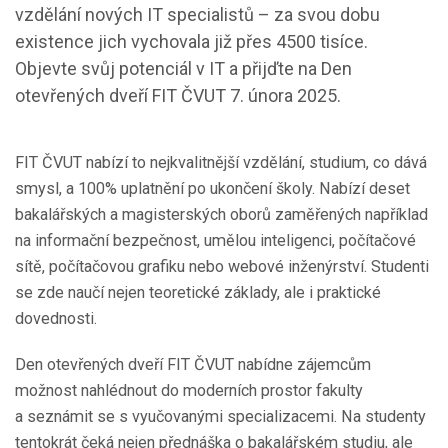
vzdělání nových IT specialistů – za svou dobu
existence jich vychovala již přes 4500 tisíce.
Objevte svůj potenciál v IT a přijďte na Den
otevřených dveří FIT ČVUT 7. února 2025.
FIT ČVUT nabízí to nejkvalitnější vzdělání, studium, co dává
smysl, a 100% uplatnění po ukončení školy. Nabízí deset
bakalářských a magisterských oborů zaměřených například
na informační bezpečnost, umělou inteligenci, počítačové
sítě, počítačovou grafiku nebo webové inženýrství. Studenti
se zde naučí nejen teoretické základy, ale i praktické
dovednosti.
Den otevřených dveří FIT ČVUT nabídne zájemcům
možnost nahlédnout do moderních prostor fakulty
a seznámit se s vyučovanými specializacemi. Na studenty
tentokrát čeká nejen přednáška o bakalářském studiu, ale