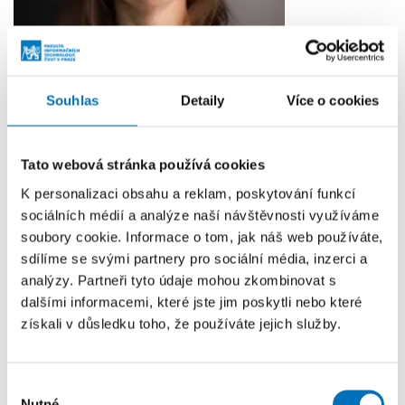
Souhlas
Detaily
Více o cookies
Ivana Macnarová
PR MANAŽERKA
Tato webová stránka používá cookies
K personalizaci obsahu a reklam, poskytování funkcí
+420771228120
sociálních médií a analýze naší návštěvnosti využíváme
ivana.macnarova@fit.cvut.cz
soubory cookie. Informace o tom, jak náš web používáte,
sdílíme se svými partnery pro sociální média, inzerci a
NB:313
analýzy. Partneři tyto údaje mohou zkombinovat s
dalšími informacemi, které jste jim poskytli nebo které
získali v důsledku toho, že používáte jejich služby.
Další zprávy z FIT
Výběr
Nutné