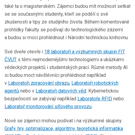
také ta o magisterském. Zájemci budou mít možnost setkat
se se současnými studenty, kteří se podělí o své
zkušenosti a tipy ze studijního života. Během komentované
prohlídky fakulty se podívají do technologického zázemí
a budou si moci prohlédnout i Národní technickou knihovnu.
Své dveře otevře i
18 laboratoří a výzkumných skupin FIT
ČVUT
s těmi nejmodernějšími technologiemi a ukázkami
vědeckých projektů i studentských prací. Různé metody AI
si budou moct návštěvníci prohlédnout například
v
Laboratoři zpracování obrazu
,
Laboratoři robotických
agentů
nebo v
Laboratoři datových věd
. Kybernetickou
bezpečností se zabývají například
Laboratoře RFID
nebo
Laboratoř monitorování síťového provozu
.
Nově se zájemci mohou podívat i na výzkumné skupiny
Grafy, hry, optimalizace, algoritmy, teoretická informatika