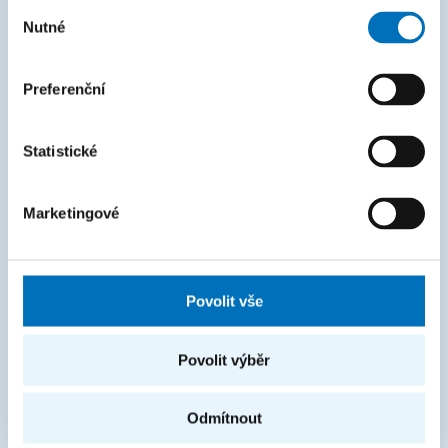
Studijní oddělení
Výběr
Nutné
souhlasu
Průvodce studiem
Rozcestník systémů
Preferenční
KOS
Courses
Statistické
Intranet
Marketingové
MAPA STRÁNEK
Úvod
Povolit vše
Uchazeči
Studium
Povolit výběr
Věda a výzkum
Odmítnout
Spolupráce