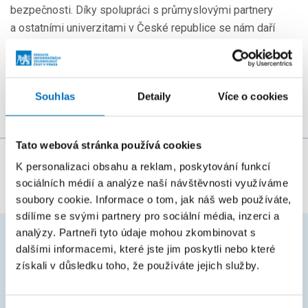
bezpečnosti. Díky spolupráci s průmyslovými partnery
a ostatními univerzitami v České republice se nám daří
dosahovat vynikajících výsledků, které většině případů
publikujeme a prezentujeme také mezinárodní vědecké
komunitě.
Souhlas
Detaily
Více o cookies
Tato webová stránka používá cookies
Za obsah stránky zodpovídá:
doc. Ing. Štěpán
K personalizaci obsahu a reklam, poskytování funkcí
sociálních médií a analýze naší návštěvnosti využíváme
Starosta, Ph.D.
soubory cookie. Informace o tom, jak náš web používáte,
sdílíme se svými partnery pro sociální média, inzerci a
analýzy. Partneři tyto údaje mohou zkombinovat s
dalšími informacemi, které jste jim poskytli nebo které
ČASTO HLEDÁTE
získali v důsledku toho, že používáte jejich služby.
Harmonogram akademického roku