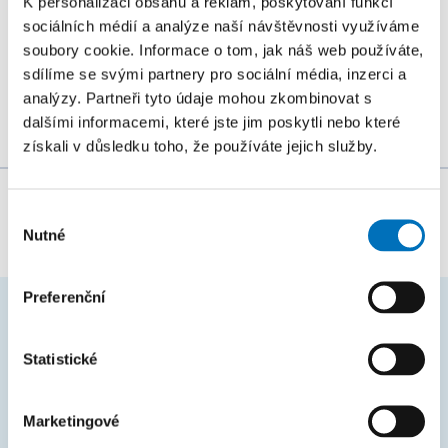
K personalizaci obsahu a reklam, poskytování funkcí
Katedra teoretické informatiky
sociálních médií a analýze naší návštěvnosti využíváme
ŘEŠITELÉ
soubory cookie. Informace o tom, jak náš web používáte,
prof. Ing. Jan Holub, Ph.D.
sdílíme se svými partnery pro sociální média, inzerci a
analýzy. Partneři tyto údaje mohou zkombinovat s
dalšími informacemi, které jste jim poskytli nebo které
získali v důsledku toho, že používáte jejich služby.
Za obsah stránky zodpovídá:
doc. Ing. Štěpán
Výběr
Starosta, Ph.D.
Nutné
souhlasu
Preferenční
ČASTO HLEDÁTE
Statistické
Harmonogram akademického roku
Studijní oddělení
Marketingové