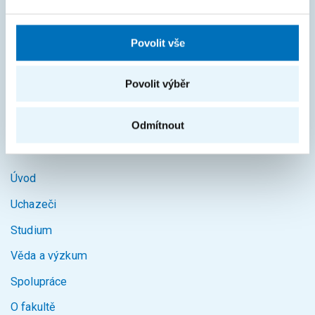
Průvodce studiem
Rozcestník systémů
Povolit vše
KOS
Courses
Povolit výběr
Intranet
Odmítnout
MAPA STRÁNEK
Úvod
Uchazeči
Studium
Věda a výzkum
Spolupráce
O fakultě