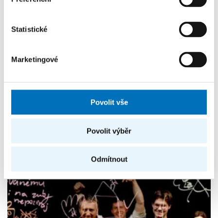
Statistické
Marketingové
Absolventi FIT ČVUT vyvíjejí AI pro e-commerce.
Fakulta s nimi navazuje spolupráci
Povolit vše
8. 6. 2026
Povolit výběr
FIT ČVUT uzavřela memorandum o spolupráci se
startupem Whisper, který založili její absolventi.
Odmítnout