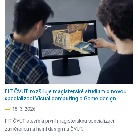
FIT ČVUT rozšiřuje magisterské studium o novou
specializaci Visual computing a Game design
18. 3. 2026
FIT ČVUT otevřela první magisterskou specializaci
zaměřenou na herní design na ČVUT.