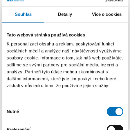
Ivana Macnarová
Souhlas
Detaily
Více o cookies
PR MANAŽERKA
+420771228120
Tato webová stránka používá cookies
ivana.macnarova@fit.cvut.cz
K personalizaci obsahu a reklam, poskytování funkcí
NB:313
sociálních médií a analýze naší návštěvnosti využíváme
soubory cookie. Informace o tom, jak náš web používáte,
sdílíme se svými partnery pro sociální média, inzerci a
Další zprávy z FIT
analýzy. Partneři tyto údaje mohou zkombinovat s
dalšími informacemi, které jste jim poskytli nebo které
získali v důsledku toho, že používáte jejich služby.
Výběr
Nutné
souhlasu
Preferenční