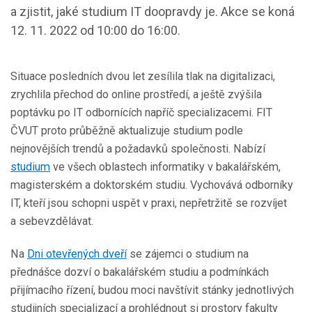
a zjistit, jaké studium IT doopravdy je. Akce se koná
12. 11. 2022 od 10:00 do 16:00.
Situace posledních dvou let zesílila tlak na digitalizaci,
zrychlila přechod do online prostředí, a ještě zvýšila
poptávku po IT odbornících napříč specializacemi. FIT
ČVUT proto průběžně aktualizuje studium podle
nejnovějších trendů a požadavků společnosti. Nabízí
studium
ve všech oblastech informatiky v bakalářském,
magisterském a doktorském studiu. Vychovává odborníky
IT, kteří jsou schopni uspět v praxi, nepřetržitě se rozvíjet
a sebevzdělávat.
Na
Dni otevřených dveří
se zájemci o studium na
přednášce dozví o bakalářském studiu a podmínkách
přijímacího řízení, budou moci navštívit stánky jednotlivých
studijních specializací a prohlédnout si prostory fakulty