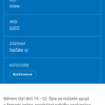
KDE
Online
WEB
COFIT
ZÁZNAM
YouTube
KATEGORIE
Konference
Během čtyř dnů 19.–22. října se můžete spojit
s firmami online, procházet nabídky spolupráce