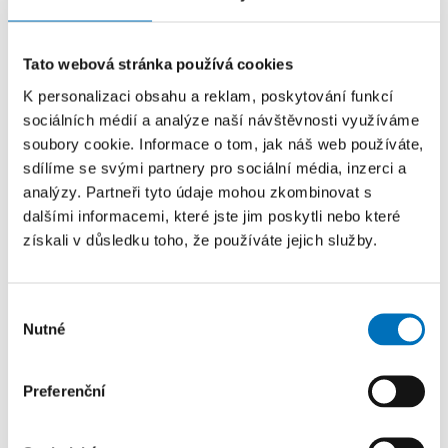
#9 Počítačová grafika, VR a AR
Tato webová stránka používá cookies
#10 Mezioborová spolupráce, přírodní
K personalizaci obsahu a reklam, poskytování funkcí
a humanitní vědy, UX
sociálních médií a analýze naší návštěvnosti využíváme
soubory cookie. Informace o tom, jak náš web používáte,
sdílíme se svými partnery pro sociální média, inzerci a
analýzy. Partneři tyto údaje mohou zkombinovat s
#11 Bezpečnost a etické hackování
dalšími informacemi, které jste jim poskytli nebo které
získali v důsledku toho, že používáte jejich služby.
#12 Jak na podnikání; WaldoBot, Milý
Výběr
Ježíšku
Nutné
souhlasu
Preferenční
#13 Budoucnost a nové směry v IT