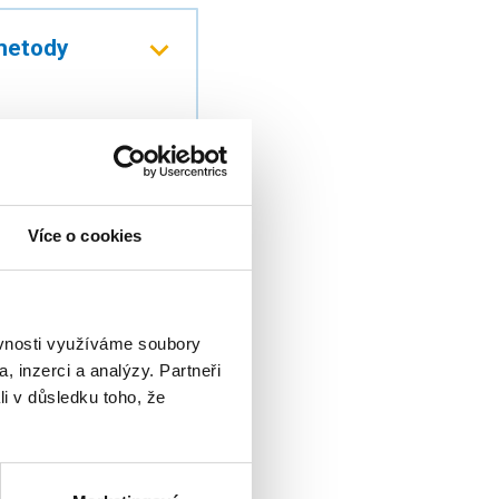
 metody
Více o cookies
ěvnosti využíváme soubory
, inzerci a analýzy. Partneři
li v důsledku toho, že
ukturální