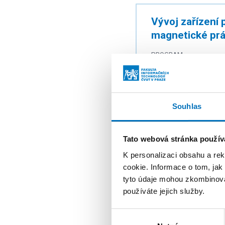
Vývoj zařízení
magnetické prá
PROGRAM
POSKYTOVATEL
PRACOVIŠTĚ
Souhlas
ŘEŠITELÉ
Tato webová stránka použív
K personalizaci obsahu a re
cookie. Informace o tom, jak
Laboratoř zpra
tyto údaje mohou zkombinovat
používáte jejich služby.
PROGRAM
Výběr