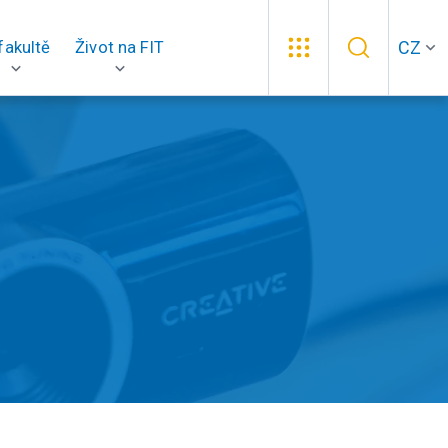
CZ
fakultě
Život na FIT