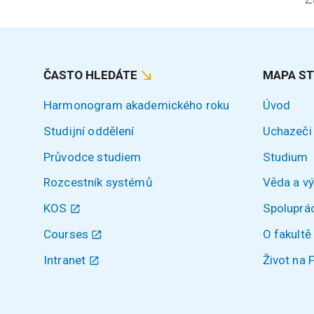
ČASTO HLEDÁTE
MAPA S
Harmonogram akademického roku
Úvod
Studijní oddělení
Uchazeči
Průvodce studiem
Studium
Rozcestník systémů
Věda a v
KOS
Spoluprá
Courses
O fakultě
Intranet
Život na 