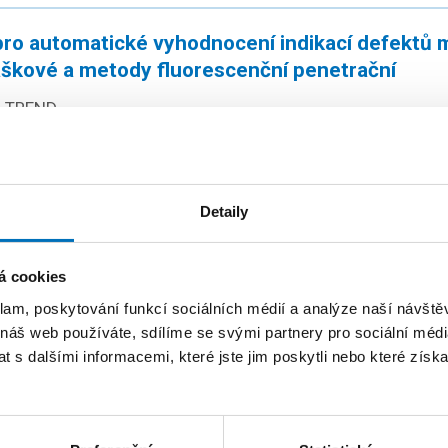
 pro automatické vyhodnocení indikací defektů
škové a metody fluorescenční penetrační
TREND
Technologická agentura České republiky
Katedra aplikované matematiky
Oddělení pro vědu a výzkum
Detaily
Oddělení pro rozvoj
Ing. Jakub Novák
á cookies
klam, poskytování funkcí sociálních médií a analýze naší návšt
 náš web používáte, sdílíme se svými partnery pro sociální média
cování obrazu
 s dalšími informacemi, které jste jim poskytli nebo které získa
OPVVV - Operační program Výzkum, vývoj a vzdělávání - Str
fondy EU