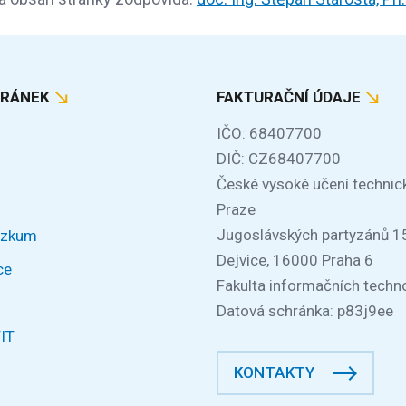
TRÁNEK
FAKTURAČNÍ ÚDAJE
IČO: 68407700
DIČ: CZ68407700
České vysoké učení technic
Praze
Jugoslávských partyzánů 1
ýzkum
Dejvice, 16000 Praha 6
ce
Fakulta informačních techno
Datová schránka: p83j9ee
FIT
KONTAKTY