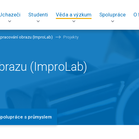
Uchazeči
Studenti
Věda a výzkum
Spolupráce
O 
zpracování obrazu (ImproLab)
Projekty
obrazu (ImproLab)
polupráce s průmyslem