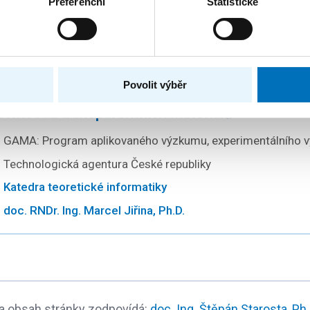
Preferenční
Statistické
Evropská komise
Katedra teoretické informatiky
doc. RNDr. Ing. Marcel Jiřina, Ph.D.
Povolit výběr
tekci vad transparentních materiálů
GAMA: Program aplikovaného výzkumu, experimentálního vý
Technologická agentura České republiky
Katedra teoretické informatiky
doc. RNDr. Ing. Marcel Jiřina, Ph.D.
a obsah stránky zodpovídá:
doc. Ing. Štěpán Starosta, Ph.