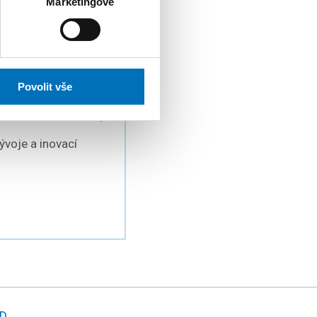
Marketingové
Povolit vše
voje a inovací
D.