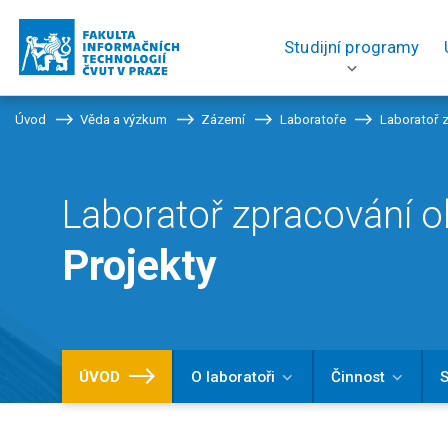
Studijní programy
Úvod
Věda a výzkum
Zázemí
Laboratoře
Laboratoř 
Laboratoř zpracování 
Projekty
ÚVOD
O laboratoři
Činnost
S