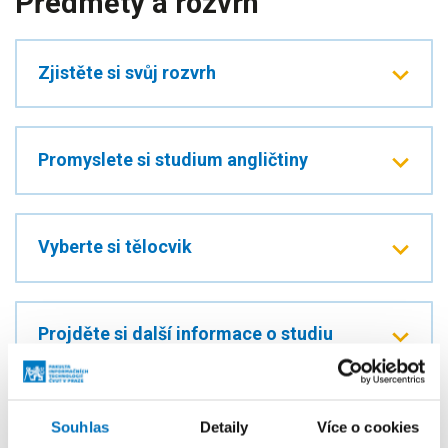
Předměty a rozvrh
Zjistěte si svůj rozvrh
Promyslete si studium angličtiny
Vyberte si tělocvik
Projděte si další informace o studiu
Začátek akademického roku
Souhlas
Detaily
Více o cookies