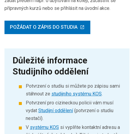
žádat předem např. o ubytování na koleji, zúčastnit se
přípravných kurzů nebo se přihlásit na úvodní akce.
POŽÁDAT O ZÁPIS DO STUDIA
Důležité informace
Studijního oddělení
Potvrzení o studiu si můžete po zápisu sami
stáhnout ze
studijního systému KOS
.
Potvrzení pro cizineckou policii vám musí
vydat
Studijní oddělení
(potvrzení o studiu
nestačí).
V
systému KOS
si vyplňte kontaktní adresu a