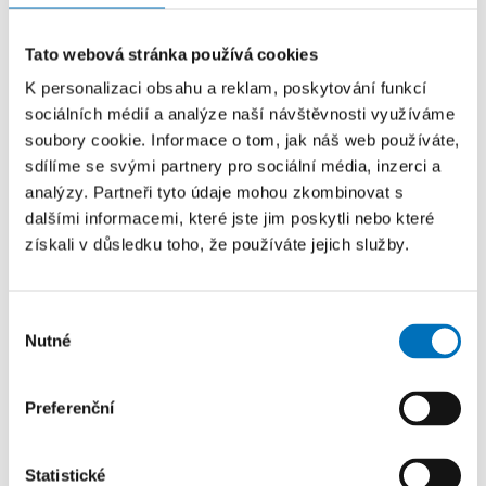
Přijďte do školy!
Tato webová stránka používá cookies
K personalizaci obsahu a reklam, poskytování funkcí
sociálních médií a analýze naší návštěvnosti využíváme
soubory cookie. Informace o tom, jak náš web používáte,
Zúčastněte se imatrikulace
sdílíme se svými partnery pro sociální média, inzerci a
analýzy. Partneři tyto údaje mohou zkombinovat s
dalšími informacemi, které jste jim poskytli nebo které
Navštivte studentské akce
získali v důsledku toho, že používáte jejich služby.
Výběr
Nutné
souhlasu
Dotazník FIŤáckého prváka
Preferenční
Rádi bychom se vás zeptali na pár otázek ohledně
vás a vašeho výběru vysoké školy. Dotazník je
anonymní a jeho vyplnění je dobrovolné. Děkujeme!
Statistické