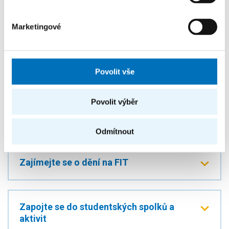
VYPLNIT DOTAZNÍK
Marketingové
Povolit vše
Dění na fakultě a univerzitě
Povolit výběr
Sledujte a sdílejte život na FIT
Odmítnout
Zajímejte se o dění na FIT
Zapojte se do studentských spolků a
aktivit