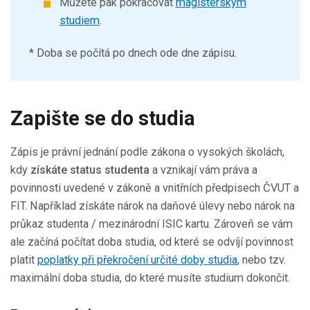
Můžete pak pokračovat
magisterským
studiem
.
* Doba se počítá po dnech ode dne zápisu.
Zapište se do studia
Zápis je právní jednání podle zákona o vysokých školách,
kdy
získáte status studenta
a vznikají vám práva a
povinnosti uvedené v zákoně a vnitřních předpisech ČVUT a
FIT. Například získáte nárok na daňové úlevy nebo nárok na
průkaz studenta / mezinárodní ISIC kartu. Zároveň se vám
ale začíná počítat doba studia, od které se odvíjí povinnost
platit
poplatky při překročení určité doby studia
, nebo tzv.
maximální doba studia, do které musíte studium dokončit.