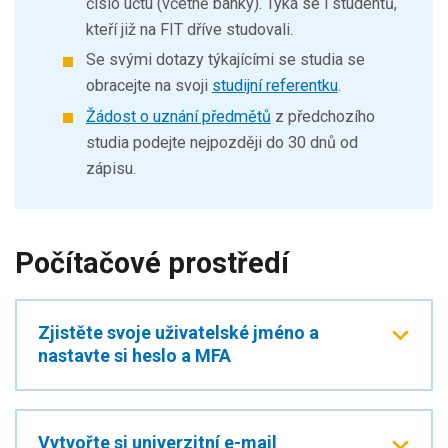
číslo účtu (včetně banky). Týká se i studentů,
kteří již na FIT dříve studovali.
Se svými dotazy týkajícími se studia se
obracejte na svoji
studijní referentku
.
Žádost o uznání předmětů
z předchozího
studia podejte nejpozději do 30 dnů od
zápisu.
Počítačové prostředí
Zjistěte svoje uživatelské jméno a
nastavte si heslo a MFA
Vytvořte si univerzitní e-mail