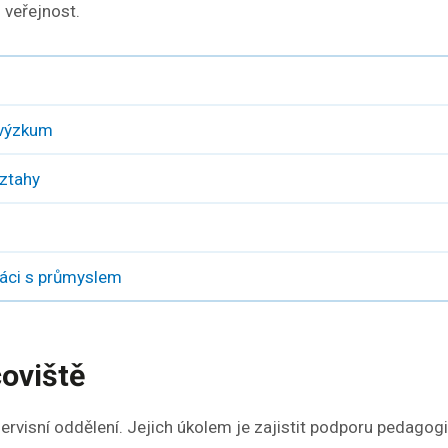
 veřejnost.
 výzkum
vztahy
ráci s průmyslem
coviště
servisní oddělení. Jejich úkolem je zajistit podporu pedagog