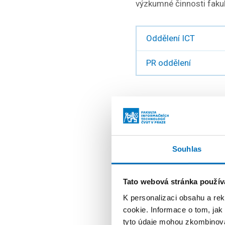
výzkumné činnosti fakul
Oddělení ICT
PR oddělení
Katedry
Katedry zajišťují výuku
Souhlas
činností, do které se mo
studijní materiály.
Tato webová stránka použív
K personalizaci obsahu a re
Katedra teoretické i
cookie. Informace o tom, jak
tyto údaje mohou zkombinovat