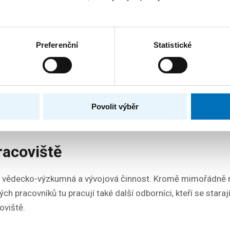
o inženýrství
návrhu
Preferenční
Statistické
ch systémů
matematiky
bezpečnosti
Povolit výběr
acoviště
čí vědecko-výzkumná a vývojová činnost. Kromě mimořádně
 pracovníků tu pracují také další odborníci, kteří se starají
oviště.