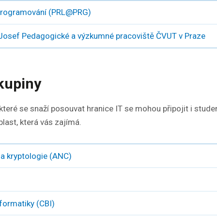
programování (PRL@PRG)
Josef Pedagogické a výzkumné pracoviště ČVUT v Praze
kupiny
eré se snaží posouvat hranice IT se mohou připojit i student
blast, která vás zajímá.
a kryptologie (ANC)
formatiky (CBI)