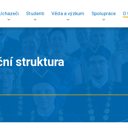
Uchazeči
Studenti
Věda a výzkum
Spolupráce
O 
ní struktura