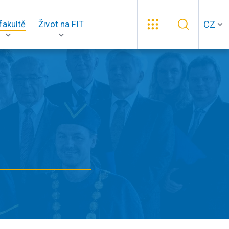
CZ
fakultě
Život na FIT