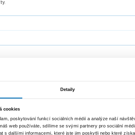
ty.
 a náplň jednotlivých studijních specializací. Kromě toho se 
Detaily
hou zapojit i studenti. Sledují nejnovější trendy, vydávají pub
á cookies
klam, poskytování funkcí sociálních médií a analýze naší návšt
nformatiky
 náš web používáte, sdílíme se svými partnery pro sociální média
 s dalšími informacemi, které jste jim poskytli nebo které získa