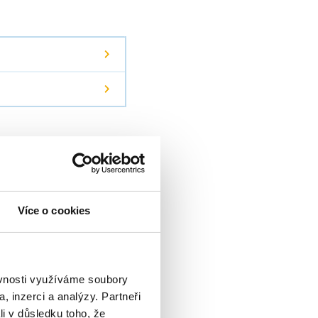
zabývají také vědeckou
Více o cookies
likace a připravují
ěvnosti využíváme soubory
, inzerci a analýzy. Partneři
li v důsledku toho, že