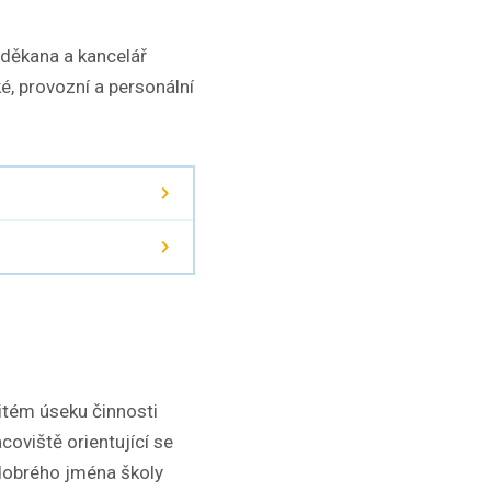
 děkana a kancelář
é, provozní a personální
itém úseku činnosti
coviště orientující se
í dobrého jména školy