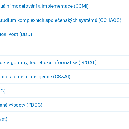
uální modelování a implementace (CCMi)
, studium komplexních společenských systémů (CCHAOS)
olehlivost (DDD)
ace, algoritmy, teoretická informatika (G²OAT)
nost a umělá inteligence (CS&AI)
RG)
ované výpočty (PDCG)
Net)