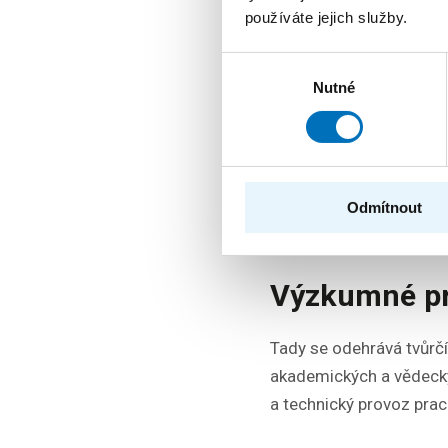
Katedra softwarovéh
používáte jejich služby.
Katedra číslicového 
Výběr
Nutné
souhlasu
Katedra počítačový
Katedra aplikované 
Katedra informační 
Odmítnout
Výzkumné pr
Tady se odehrává tvůr
akademických a vědeckých
a technický provoz prac