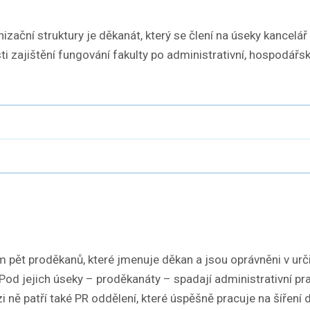
ační struktury je děkanát, který se člení na úseky kancelář
ti zajištění fungování fakulty po administrativní, hospodářsk
 pět proděkanů, které jmenuje děkan a jsou oprávněni v urč
Pod jejich úseky – proděkanáty – spadají administrativní pra
zi ně patří také PR oddělení, které úspěšně pracuje na šířen